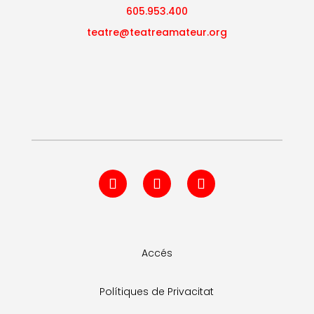
605.953.400
teatre@teatreamateur.org
CERTAMEN DE
TEATRO JOVEN
ALICANTE

ALICANTE NORTE
2026
Muestra de
Escuelas de Teatro
CHIVA

2026 – Exklafido-
Villa de Chiva
XIXª MOSTRA DE
TEATRE AMATEUR DE
BENETÚSSER

BENETÚSSER
Accés
Polítiques de Privacitat
III CONCURS DE
TEATRE 2026 “UNA