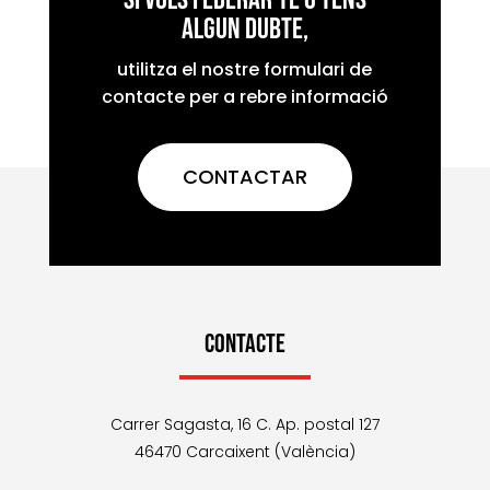
Si vols federar-te o tens
TORREBLANCA 2026
algun dubte,
utilitza el nostre formulari de
FESTIVAL DE TEATRO
contacte per a rebre informació
AMATEUR de la
COMUNIDAD
REQUENA

VALENCIANA DE
REQUENA 2027
CONTACTAR
23 MOSTRA DE
TEATRE “CULLERA A
CULLERA

ESCENA” 2026
CONTACTE
XVII MOSTRA DE
TEATRO AMATEUR
JUAN MANUEL
TORRENT

Carrer Sagasta, 16 C. Ap. postal 127
FERRARO DE
TORRENT 2026
46470 Carcaixent (València)