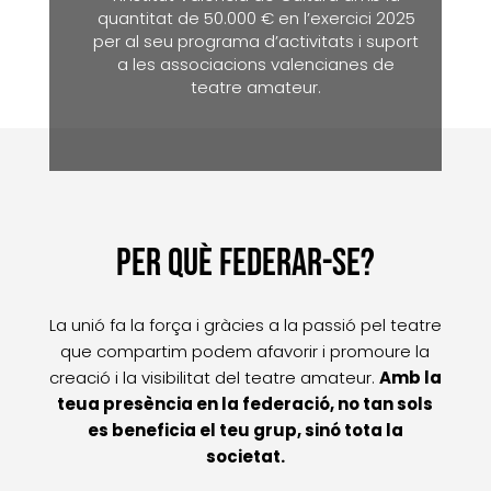
quantitat de 50.000 € en l’exercici 2025
per al seu programa d’activitats i suport
a les associacions valencianes de
teatre amateur.
PeR QUè FEDERAR-SE?
La unió fa la força i gràcies a la passió pel teatre
que compartim podem afavorir i promoure la
creació i la visibilitat del teatre amateur.
Amb la
teua presència en la federació, no tan sols
es beneficia el teu grup, sinó tota la
societat.