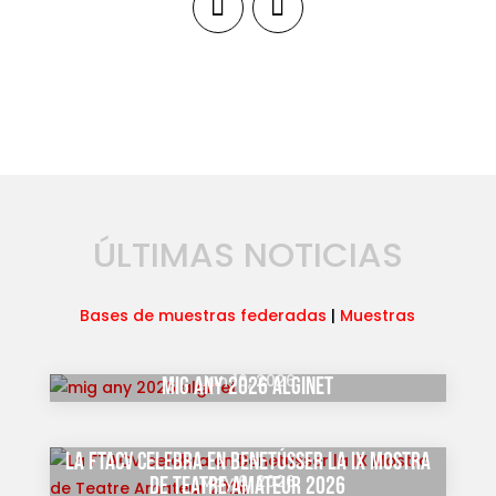
ÚLTIMAS NOTICIAS
Bases de muestras federadas
|
Muestras
Jun 16, 2026
mig any 2026 alginet
La FTACV celebra en Benetússer la IX Mostra
May 6, 2026
de Teatre Amateur 2026