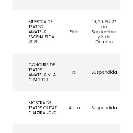
MUESTRA DE
19, 20, 26, 27
TEATRO
de
12
AMATEUR
Elda
Septiembre
d
ESCENA ELDA
y 3 de
2020
Octubre
CONCURS DE
TEATRE
Ibi
Suspendida
Su
AMATEUR VILA
D’IBI 2020
MOSTRA DE
TEATRE CIUTAT
Alzira
Suspendida
Su
D’ALZIRA 2020