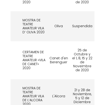
2020
de 2020
MOSTRA DE
TEATRE
Oliva
Suspendida
Su
AMATEUR VILA
D’ OLIVA 2020
25 de
CERTAMEN DE
Octubre y
TEATRE
Canet d'en
el 1, 8, 15 y 22
16
AMATEUR «VILA
Berenguer
de
d
DE CANET»
Noveimbre
2020
de 2020
MOSTRA DE
21 y 28 de
TEATRE
Noviembre,
AMATEUR VILA
L'Alcora
Ag
5 y 12 de
DE L’ALCORA
Diciembre
2020