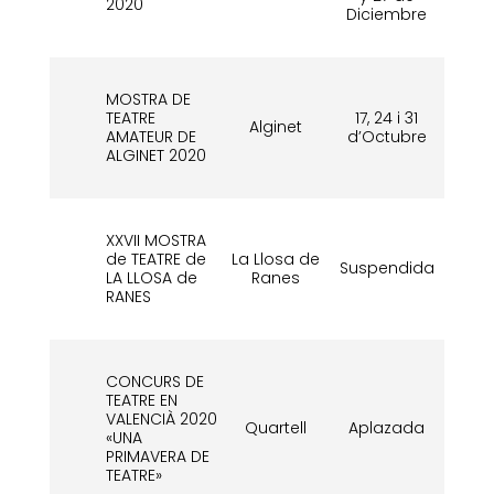
2020
Diciembre
MOSTRA DE
TEATRE
17, 24 i 31
30
Alginet
AMATEUR DE
d’Octubre
d
ALGINET 2020
XXVII MOSTRA
de TEATRE de
La Llosa de
22
Suspendida
LA LLOSA de
Ranes
d
RANES
CONCURS DE
TEATRE EN
VALENCIÀ 2020
Quartell
Aplazada
Fe
«UNA
PRIMAVERA DE
TEATRE»