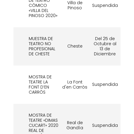
DE TEATRO
Villa de
CÓMICO
Suspendida
Su
Pinoso
«VILLA DEL
PINOSO 2020»
MUESTRA DE
Del 25 de
TEATRO NO
Octubre al
5 
Cheste
PROFESIONAL
13 de
d
DE CHESTE
Diciembre
MOSTRA DE
TEATRE LA
La Font
Suspendida
Su
FONT D’EN
d'en Carròs
CARRÒS
MOSTRA DE
TEATRE «DIMAS
Real de
CUCART» 2020
Suspendida
Su
Gandía
REAL DE