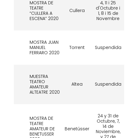
MOSTRA DE
4, 11 i 25
TEATRE
d'Octubre i
15
Cullera
“CULLERA A
1, 8 i 15 de
d
ESCENA” 2020
Novembre
MOSTRA JUAN
15
MANUEL
Torrent
Suspendida
d
FERRARO 2020
MUESTRA
TEATRO
27 
Altea
Suspendida
AMATEUR
d
ALTEATRE 2020
24 y 31 de
MOSTRA DE
Octubre, 7,
TEATRE
14 de
15
AMATEUR DE
Benetússer
Noviembre,
d
BENETUSSER
y 27 de