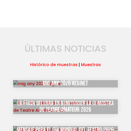
ÚLTIMAS NOTICIAS
Histórico de muestras
|
Muestras
Jun 16, 2026
mig any 2026 alginet
La FTACV celebra en Benetússer la IX Mostra
May 6, 2026
de Teatre Amateur 2026
Mensaje para el Día Mundial del Teatro 2026