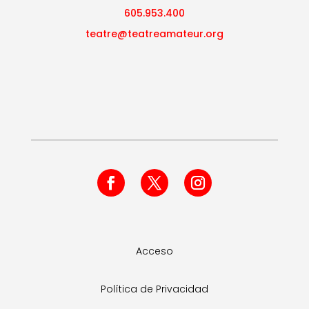
605.953.400
teatre@teatreamateur.org
Acceso
Política de Privacidad