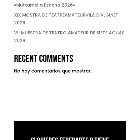
«Mutxamel a Escena 2026»
XIX MOSTRA DE TEATREAMATEURVILA D’ALGINET
2026
VII MUESTRA DE TEATRO AMATEUR DE SIETE AGUAS
2026
Recent Comments
No hay comentarios que mostrar.