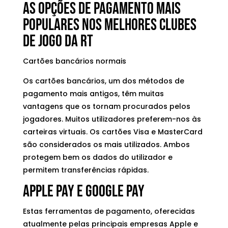
As opções de pagamento mais
populares nos melhores clubes
de jogo da RT
Cartões bancários normais
Os cartões bancários, um dos métodos de
pagamento mais antigos, têm muitas
vantagens que os tornam procurados pelos
jogadores. Muitos utilizadores preferem-nos às
carteiras virtuais. Os cartões Visa e MasterCard
são considerados os mais utilizados. Ambos
protegem bem os dados do utilizador e
permitem transferências rápidas.
Apple Pay e Google Pay
Estas ferramentas de pagamento, oferecidas
atualmente pelas principais empresas Apple e