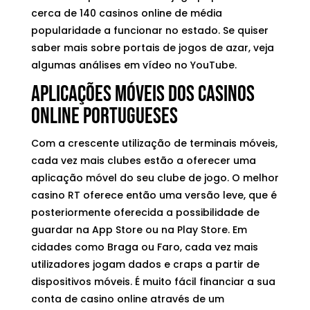
cerca de 140 casinos online de média
popularidade a funcionar no estado. Se quiser
saber mais sobre portais de jogos de azar, veja
algumas análises em vídeo no YouTube.
Aplicações móveis dos casinos
online portugueses
Com a crescente utilização de terminais móveis,
cada vez mais clubes estão a oferecer uma
aplicação móvel do seu clube de jogo. O melhor
casino RT oferece então uma versão leve, que é
posteriormente oferecida a possibilidade de
guardar na App Store ou na Play Store. Em
cidades como Braga ou Faro, cada vez mais
utilizadores jogam dados e craps a partir de
dispositivos móveis. É muito fácil financiar a sua
conta de casino online através de um