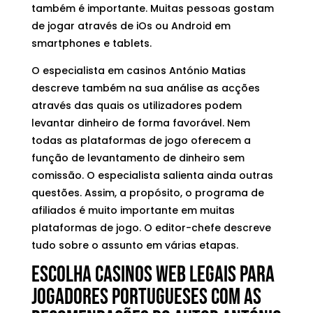
também é importante. Muitas pessoas gostam
de jogar através de iOs ou Android em
smartphones e tablets.
O especialista em casinos António Matias
descreve também na sua análise as acções
através das quais os utilizadores podem
levantar dinheiro de forma favorável. Nem
todas as plataformas de jogo oferecem a
função de levantamento de dinheiro sem
comissão. O especialista salienta ainda outras
questões. Assim, a propósito, o programa de
afiliados é muito importante em muitas
plataformas de jogo. O editor-chefe descreve
tudo sobre o assunto em várias etapas.
Escolha casinos web legais para
jogadores portugueses com as