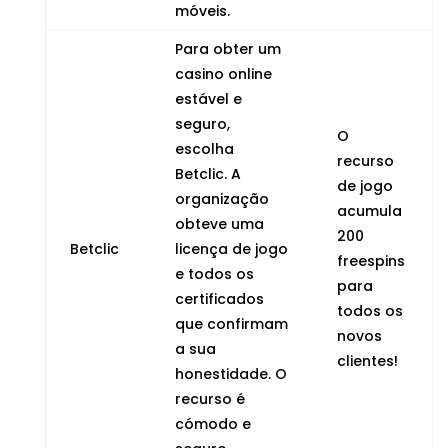
móveis.
Para obter um
casino online
estável e
seguro,
O
escolha
recurso
Betclic. A
de jogo
organização
acumula
obteve uma
200
Betclic
licença de jogo
freespins
e todos os
para
certificados
todos os
que confirmam
novos
a sua
clientes!
honestidade. O
recurso é
cómodo e