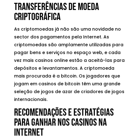
Transferências de moeda
criptográfica
As criptomoedas já não são uma novidade no
sector dos pagamentos pela Internet. As
criptomoedas são amplamente utilizadas para
pagar bens e serviços no espaço web, e cada
vez mais casinos online estão a aceitá-las para
depósitos e levantamentos. A criptomoeda
mais procurada é a bitcoin. Os jogadores que
jogam em casinos de bitcoin têm uma grande
seleção de jogos de azar de criadores de jogos
internacionais.
Recomendações e estratégias
para ganhar nos casinos na
Internet