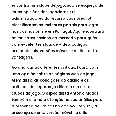
encontrar um clube de jogo, não se esqueça de
ler as opiniões dos jogadores. Os
administradores do recurso casinoreal.pt
classificaram os melhores portais para jogar
nos casinos online em Portugal. Aqui encontrará
os melhores casinos do mercado português
com excelentes slots de vídeo, códigos
promocionais, versões móveis e muitas outras
vantagens.
Ao analisar as diferentes críticas, ficará com
uma opinião sobre as páginas web de jogo.
Além disso, as condições do casino e as
políticas de segurança diferem em certos
clubes de jogo. O especialista António Matias
também chama a atenção na sua análise para
a presença de um casino ao vivo. Em 2023, a
presença de uma versão móvel no sítio