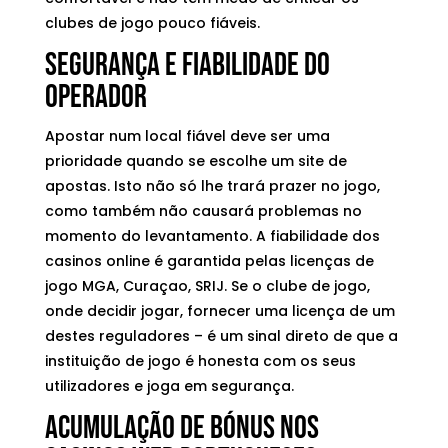
clubes de jogo pouco fiáveis.
Segurança e fiabilidade do
operador
Apostar num local fiável deve ser uma
prioridade quando se escolhe um site de
apostas. Isto não só lhe trará prazer no jogo,
como também não causará problemas no
momento do levantamento. A fiabilidade dos
casinos online é garantida pelas licenças de
jogo MGA, Curaçao, SRIJ. Se o clube de jogo,
onde decidir jogar, fornecer uma licença de um
destes reguladores – é um sinal direto de que a
instituição de jogo é honesta com os seus
utilizadores e joga em segurança.
Acumulação de bónus nos