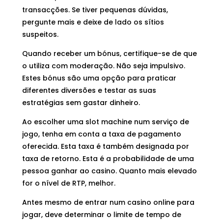
transacções. Se tiver pequenas dúvidas,
pergunte mais e deixe de lado os sítios
suspeitos.
Quando receber um bónus, certifique-se de que
o utiliza com moderação. Não seja impulsivo.
Estes bónus são uma opção para praticar
diferentes diversões e testar as suas
estratégias sem gastar dinheiro.
Ao escolher uma slot machine num serviço de
jogo, tenha em conta a taxa de pagamento
oferecida. Esta taxa é também designada por
taxa de retorno. Esta é a probabilidade de uma
pessoa ganhar ao casino. Quanto mais elevado
for o nível de RTP, melhor.
Antes mesmo de entrar num casino online para
jogar, deve determinar o limite de tempo de