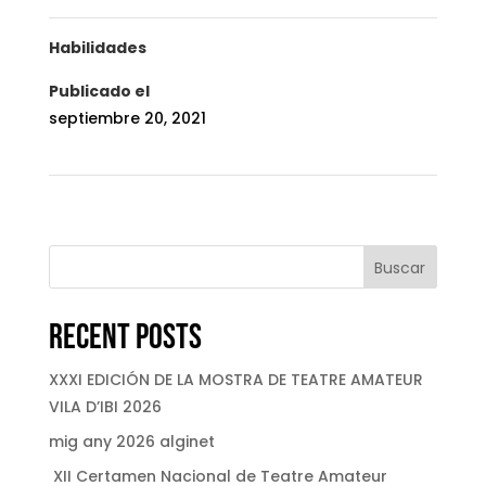
Habilidades
Publicado el
septiembre 20, 2021
Buscar
Recent Posts
XXXI EDICIÓN DE LA MOSTRA DE TEATRE AMATEUR
VILA D’IBI 2026
mig any 2026 alginet
XII Certamen Nacional de Teatre Amateur