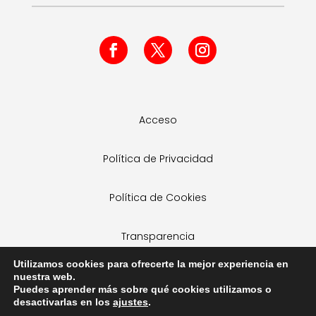
Acceso
Política de Privacidad
Política de Cookies
Transparencia
Utilizamos cookies para ofrecerte la mejor experiencia en
nuestra web.
Dissenyat per Destaca Imagen. Tots els
Puedes aprender más sobre qué cookies utilizamos o
drets reservats per Federació de teatro
desactivarlas en los
ajustes
.
amateur de la Comunitat Valenciana.