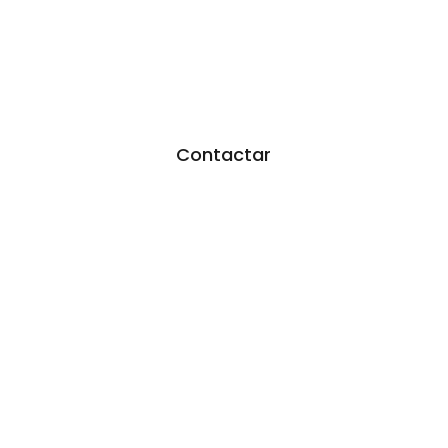
¿TE GUSTARÍA FEDERARTE?
Utiliza nuestro formulario.
Resoveremos todas tus dudas
Contactar