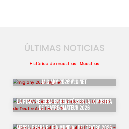
ÚLTIMAS NOTICIAS
Histórico de muestras
|
Muestras
Jun 16, 2026
mig any 2026 alginet
La FTACV celebra en Benetússer la IX Mostra
May 6, 2026
de Teatre Amateur 2026
Mensaje para el Día Mundial del Teatro 2026