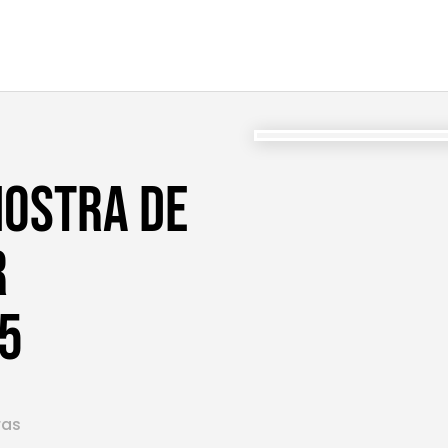
 MOSTRA DE
R
25
ras