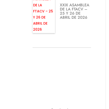
XXIX ASAMBLEA
DE LA FTACV –
25 Y 26 DE
ABRIL DE 2026
¿TE GUSTARÍA
FEDERARTE?
Utiliza nuestro
formulario.
Resoveremos todas
tus dudas