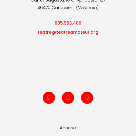
Carrer Sagasta, 16 C. Ap. postal 127
46470 Carcaixent (València)
605.953.400
teatre@teatreamateur.org
Acceso