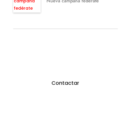
Nueva campaña fedérate
¿TE GUSTARÍA FEDERARTE?
Utiliza nuestro formulario.
Resoveremos todas tus dudas
Contactar