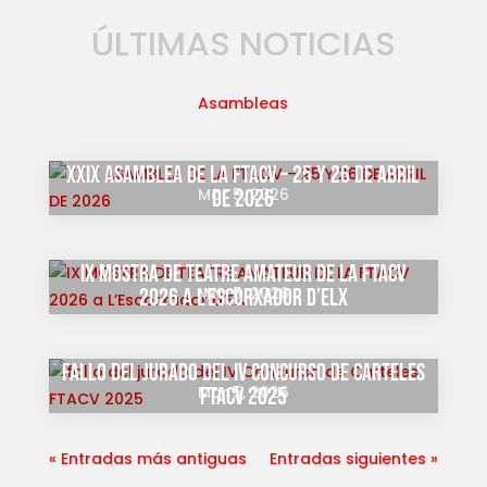
ÚLTIMAS NOTICIAS
Asambleas
XXIX ASAMBLEA DE LA FTACV – 25 Y 26 DE ABRIL
Mar 5, 2026
DE 2026
IX MOSTRA DE TEATRE AMATEUR DE LA FTACV
Mar 5, 2026
2026 a L’Escorxador d’Elx
fallo del jurado del IV Concurso de Carteles
Mar 5, 2026
FTACV 2025
« Entradas más antiguas
Entradas siguientes »