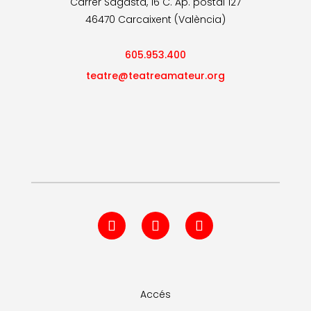
Carrer Sagasta, 16 C. Ap. postal 127
46470 Carcaixent (València)
605.953.400
teatre@teatreamateur.org
Accés