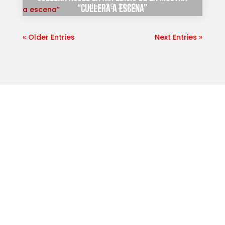
des. 29, 2022
“cullera a escena”
« Older Entries
Next Entries »