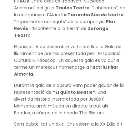
FTACV
. Entre elles es trobaven “Suciedad
Anónima” del grup
Taules Teatre
, “Laberintos”, de
la companyia d’Alzira
La Tarumba Suc de teatre
.
“Imperfectes coneguts” de la companyia
Pla i
Revés
i “Escríbeme a la tierra” de
Zorongo
Teatr
o.
El passat 18 de desembre va tindre lloc la Gala de
lliurament de premis presentada per l’Associació
Cultural K-lidoscopi. En aquesta gala es va dur a
terme un merescut homenatge a l’
actriu Pilar
Almería
.
Durant la gala de clausura vam poder gaudir de la
representació de
“El quinto Beatle”
, una
divertida història interpretada per Jesús F.
Manzano, amb música en directe tribut als
Beatles, a càrrec de la banda The Blisters.
Sens dubte, tot un èxit… Ens veiem a la XX Edició!!