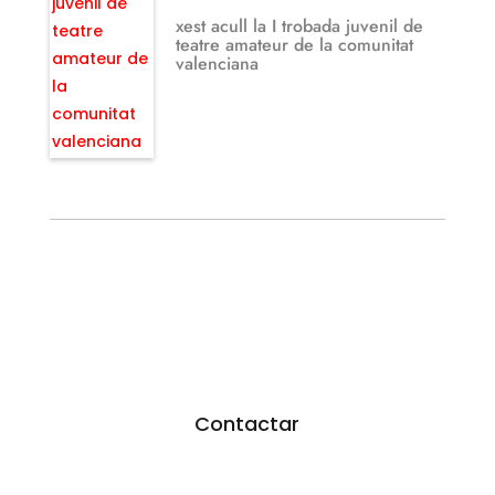
xest acull la I trobada juvenil de
teatre amateur de la comunitat
valenciana
¿TE GUSTARÍA FEDERARTE?
Utiliza nuestro formulario.
Resoveremos todas tus dudas
Contactar