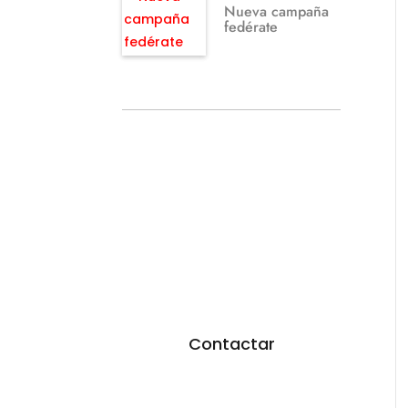
Nueva campaña
fedérate
¿TE GUSTARÍA
FEDERARTE?
Utiliza nuestro
formulario.
Resoveremos todas
tus dudas
Contactar