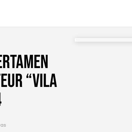
Certamen
eur “VILA
4
ras