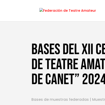
Bases del XII 
de Teatre Amat
DE CANET” 202
Bases de muestras federadas
|
Muest