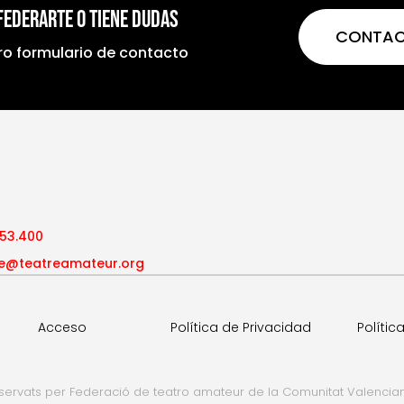
 federarte o tiene dudas
CONTA
tro formulario de contacto
953.400
re@teatreamateur.org
Acceso
Política de Privacidad
Polític
eservats per Federació de teatro amateur de la Comunitat Valencian