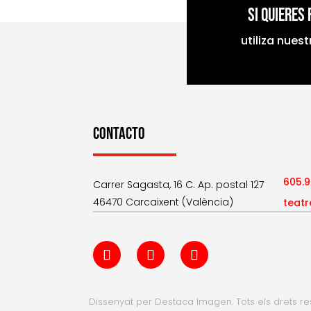
Si quieres
utiliza nues
CONTACTO
605.
Carrer Sagasta, 16 C. Ap. postal 127
46470 Carcaixent (València)
teat
Dissenyat per Destaca Imagen. Tots els drets r