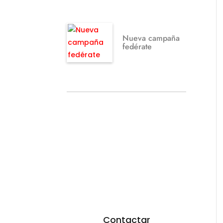
Nueva campaña
fedérate
¿TE GUSTARÍA
FEDERARTE?
Utiliza nuestro
formulario.
Resoveremos todas
tus dudas
Contactar